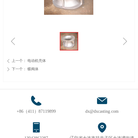
ꁆ
ꁇ
上一个：
电动机壳体
ꄴ
下一个：
蝶阀体
ꄲ
+86（411）87119899
dx@dxcasting.com